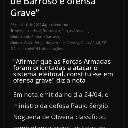
de Barroso é ofensa
Grave”
26 de abril de 2022
portalentorno
Ativismo Judicial
,
Bolsonaro
,
Forças Armadas
,
Ministro Luis Roberto Barroso
,
Ministro Paulo Sérgio Nogueira de Oliveira
,
Nota Oficial
,
STF
2 min read
911 visualizações
"Afirmar que as Forças Armadas
foram orientadas a atacar o
sistema eleitoral, constitui-se em
ofensa grave" diz a nota
Em nota emitida no dia 24/04, o
ministro da defesa Paulo Sérgio
Nogueira de Oliveira classificou
como ofensa grave, as falas do