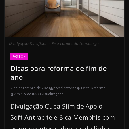
Divulgação Durafloor – Piso Laminado Hamburgo
FASHION
Dicas para reforma de fim de
ano
7 de dezembro de 2023
portalentorno
Deca
,
Reforma
7 min read
693 visualizações
Divulgação Cuba Slim de Apoio –
Soft Antracite e Bica Memphis com
acionamentos redondos da linha