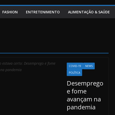
FASHION
ENTRETENIMENTO
ALIMENTAÇÃO & SAÚDE
o estava certo: Desemprego e fome
COVID-19
NEWS
 na pandemia
POLÍTICA
Desemprego
e fome
avançam na
pandemia