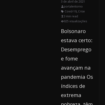
3 de abril de 2021
portalentorno
Covid-19
,
Crise
3 min read
925 visualizações
Bolsonaro
estava certo:
Desemprego
e fome
avançam na
pandemia Os
índices de
extrema
pobreza, têm