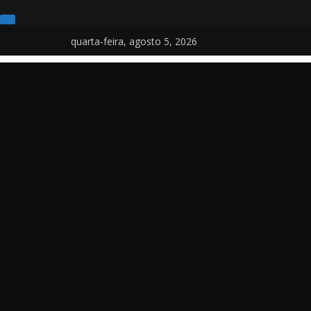
Pular
quarta-feira, agosto 5, 2026
para
o
conteúdo