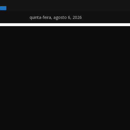
Pular
quinta-feira, agosto 6, 2026
para
o
conteúdo