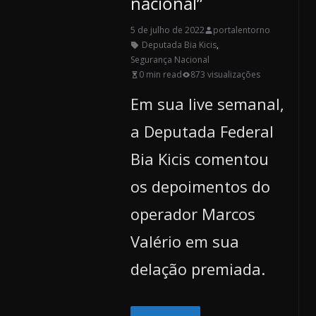
nacional”
5 de julho de 2022
portalentorno
Deputada Bia Kicis
,
Segurança Nacional
0 min read
873 visualizações
Em sua live semanal,
a Deputada Federal
Bia Kicis comentou
os depoimentos do
operador Marcos
Valério em sua
delação premiada.