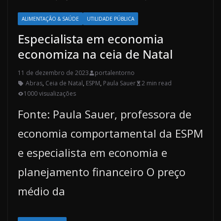
ALIMENTAÇÃO & SAÚDE
UTILIDADE PÚBLICA
Especialista em economia
economiza na ceia de Natal
11 de dezembro de 2023
portalentorno
Abras
,
Ceia de Natal
,
ESPM
,
Paula Sauer
2 min read
1000 visualizações
Fonte: Paula Sauer, professora de
economia comportamental da ESPM
e especialista em economia e
planejamento financeiro O preço
médio da