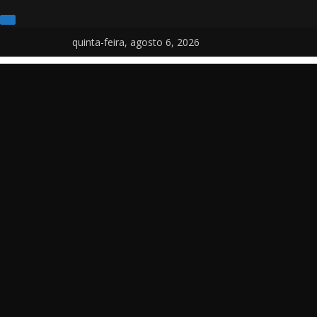
Pular
quinta-feira, agosto 6, 2026
para
o
conteúdo