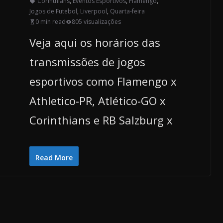
Corinthians
,
Eventos Esportivos
,
Flamengo
,
Jogos de Futebol
,
Liverpool
,
Quarta-feira
0 min read
805 visualizações
Veja aqui os horários das
transmissões de jogos
esportivos como Flamengo x
Athletico-PR, Atlético-GO x
Corinthians e RB Salzburg x
Read More