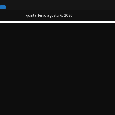
Pular
quinta-feira, agosto 6, 2026
para
o
conteúdo