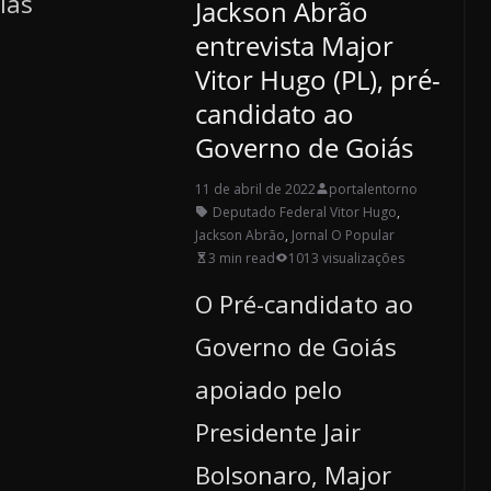
Jackson Abrão
entrevista Major
Vitor Hugo (PL), pré-
candidato ao
Governo de Goiás
11 de abril de 2022
portalentorno
Deputado Federal Vitor Hugo
,
Jackson Abrão
,
Jornal O Popular
3 min read
1013 visualizações
O Pré-candidato ao
Governo de Goiás
apoiado pelo
Presidente Jair
Bolsonaro, Major