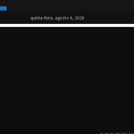
Pular
quinta-feira, agosto 6, 2026
para
o
conteúdo