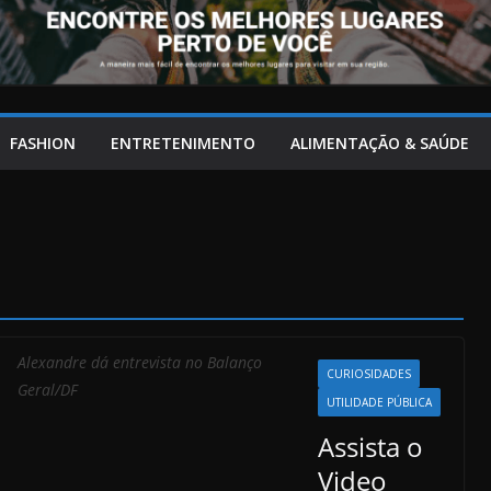
FASHION
ENTRETENIMENTO
ALIMENTAÇÃO & SAÚDE
Alexandre dá entrevista no Balanço
CURIOSIDADES
Geral/DF
UTILIDADE PÚBLICA
Assista o
Video