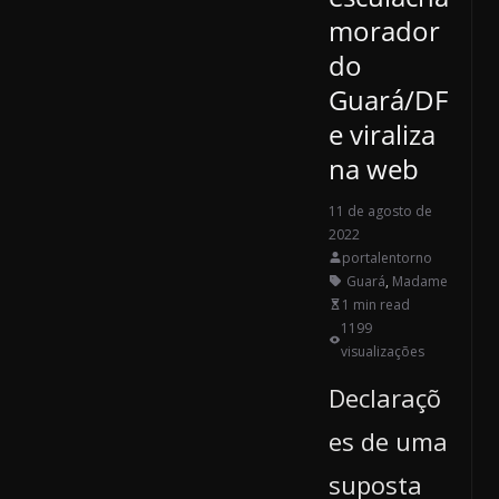
morador
do
Guará/DF
e viraliza
na web
11 de agosto de
2022
portalentorno
Guará
,
Madame
1 min read
1199
visualizações
Declaraçõ
es de uma
suposta