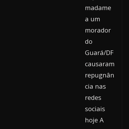
madame
a um
morador
do
Guará/DF
causaram
repugnân
cia nas
redes
sociais
hoje A