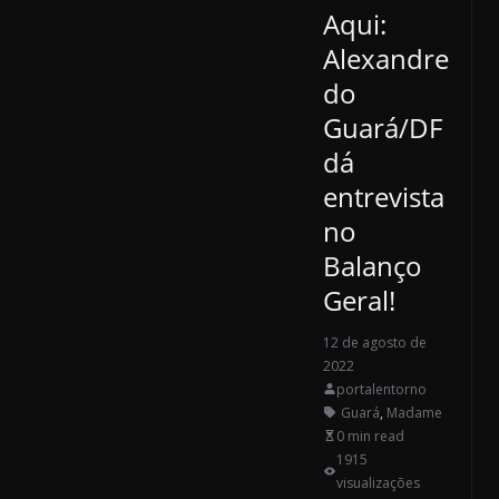
Aqui:
Alexandre
do
Guará/DF
dá
entrevista
no
Balanço
Geral!
12 de agosto de
2022
portalentorno
Guará
,
Madame
0 min read
1915
visualizações