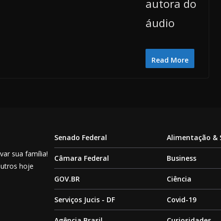
autora do
áudio
Read More
Senado Federal
Alimentação &
ar sua família!
Câmara Federal
Business
outros hoje
GOV.BR
Ciência
Serviços Jucis - DF
Covid-19
Agência Brasil
Curiosidades