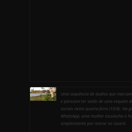
Uma sequência de áudios que marcam
e parecem ter saído de uma esquete do
sociais nesta quarta-feira (10/8). Na 
WhatsApp, uma mulher esculacha o h
simplesmente por morar no Guará.