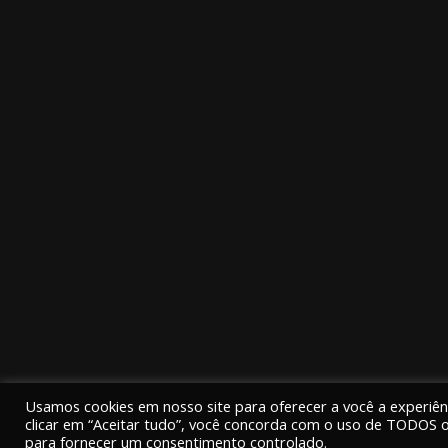
Copyright © 2026
PORTAL ENTORNO
. |
Termos
|
Po
Usamos cookies em nosso site para oferecer a você a experiênc
Todos os direitos reservados.
clicar em “Aceitar tudo”, você concorda com o uso de TODOS os
para fornecer um consentimento controlado.