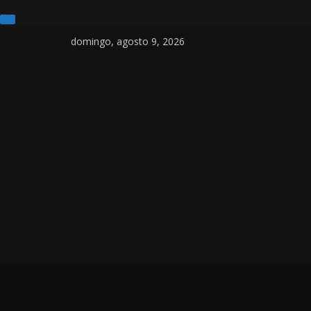
Pular
domingo, agosto 9, 2026
para
o
conteúdo