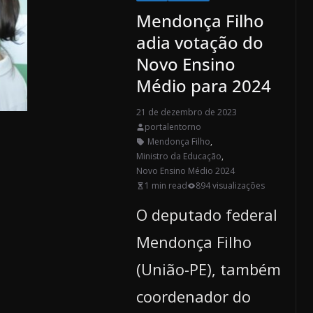
Mendonça Filho
adia votação do
Novo Ensino
Médio para 2024
21 de dezembro de 2023
portalentorno
Mendonça Filho
,
Ministro da Educação
,
Novo Ensino Médio 2024
1 min read
894 visualizações
O deputado federal
Mendonça Filho
(União-PE), também
coordenador do