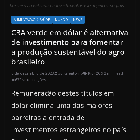
barreiras a entrada de investimentos estrangeiros no país
ALIMENTAÇÃO & SAÚDE
MUNDO
NEWS
CRA verde em dólar é alternativa
de investimento para fomentar
a produção sustentável do agro
brasileiro
6 de dezembro de 2023
portalentorno
Rio+20
2 min read
633 visualizações
Remuneração destes títulos em
dólar elimina uma das maiores
barreiras a entrada de
investimentos estrangeiros no país