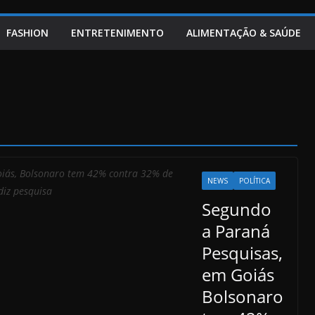
FASHION
ENTRETENIMENTO
ALIMENTAÇÃO & SAÚDE
iás, Bolsonaro tem 42% contra 32% de
NEWS
POLÍTICA
diz pesquisa
Segundo
a Paraná
Pesquisas,
em Goiás
Bolsonaro