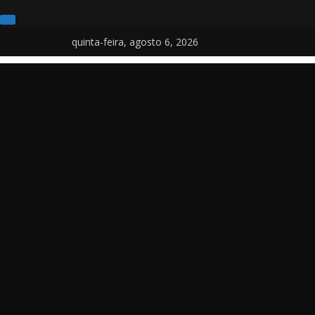
Pular
quinta-feira, agosto 6, 2026
para
o
conteúdo