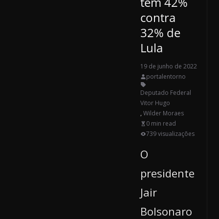
tem 42%
contra
32% de
Lula
19 de junho de 2022
portalentorno
Deputado Federal
Vitor Hugo
,
Wilder Moraes
0 min read
739 visualizações
O
presidente
Jair
Bolsonaro