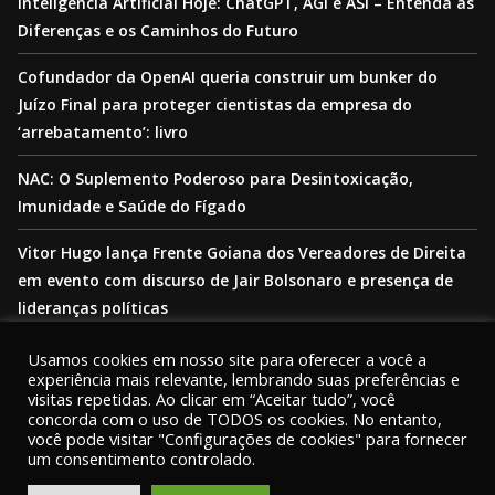
Inteligência Artificial Hoje: ChatGPT, AGI e ASI – Entenda as
Diferenças e os Caminhos do Futuro
Cofundador da OpenAI queria construir um bunker do
Juízo Final para proteger cientistas da empresa do
‘arrebatamento’: livro
NAC: O Suplemento Poderoso para Desintoxicação,
Imunidade e Saúde do Fígado
Vitor Hugo lança Frente Goiana dos Vereadores de Direita
em evento com discurso de Jair Bolsonaro e presença de
lideranças políticas
Usamos cookies em nosso site para oferecer a você a
experiência mais relevante, lembrando suas preferências e
visitas repetidas. Ao clicar em “Aceitar tudo”, você
concorda com o uso de TODOS os cookies. No entanto,
você pode visitar "Configurações de cookies" para fornecer
Copyright © 2026
PORTAL ENTORNO
. |
Termos
|
Política de
um consentimento controlado.
Privacidade