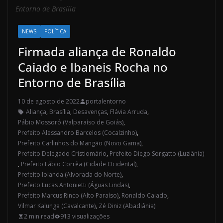
Entorno de Brasília
NEWS
POLÍTICA
Firmada aliança de Ronaldo
Caiado e Ibaneis Rocha no
Entorno de Brasília
10 de agosto de 2022
portalentorno
Aliança
,
Brasília
,
Desavenças
,
Flávia Arruda
,
Pábio Mossoró (Valparaíso de Goiás)
,
Prefeito Alessandro Barcelos (Cocalzinho)
,
Prefeito Carlinhos do Mangão (Novo Gama)
,
Prefeito Delegado Cristiomário
,
Prefeito Diego Sorgatto (Luziânia)
,
Prefeito Fábio Corrêa (Cidade Ocidental)
,
Prefeito Iolanda (Alvorada do Norte)
,
Prefeito Lucas Antonietti (Águas Lindas)
,
Prefeito Marcus Rinco (Alto Paraíso)
,
Ronaldo Caiado
,
Vilmar Kalunga (Cavalcante)
,
Zé Diniz (Abadiânia)
2 min read
913 visualizações