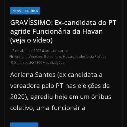
NEWS
POLÍTICA
GRAVÍSSIMO: Ex-candidata do PT
agride Funcionária da Havan
(veja o vídeo)
17 de abril de 2022
portalentorno
Adriana Menezes
,
Bolsonaro
,
Havan
,
Intolerância Política
0 min read
1860 visualizações
Adriana Santos (ex candidata a
vereadora pelo PT nas eleições de
2020), agrediu hoje em um ônibus
coletivo, uma funcionária