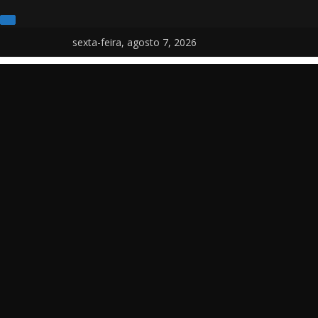
Pular
sexta-feira, agosto 7, 2026
para
o
conteúdo