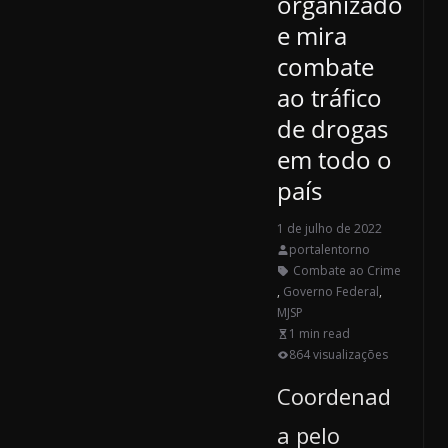
organizado
e mira
combate
ao tráfico
de drogas
em todo o
país
1 de julho de 2022
portalentorno
Combate ao Crime
,
Governo Federal
,
MJSP
1 min read
864 visualizações
Coordenad
a pelo