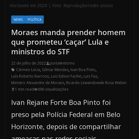
Horizonte em 2020 | Foto: Reprodução/redes sociais
NEWS
POLÍTICA
Moraes manda prender homem
que prometeu ‘caçar’ Lula e
ministros do STF
22 de julho de 2022
portalentorno
Cármen Lúcia
,
Gilmar Mendes
,
Ivan Boa Pinto
,
Luís Roberto Barroso
,
Luiz Edson Fachin
,
Luiz Fux
,
Ministro Alexandre de Moraes
,
Ricardo Lewandowski Rosa Weber.
1 min read
696 visualizações
Ivan Rejane Forte Boa Pinto foi
preso pela Polícia Federal em Belo
Horizonte, depois de compartilhar
ameaças nas redes sociais