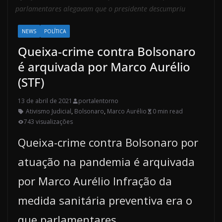
parlamentares alegavam que o presidente descumpriu
NEWS
POLÍTICA
Queixa-crime contra Bolsonaro
é arquivada por Marco Aurélio
(STF)
13 de abril de 2021
portalentorno
Ativismo Judicial
,
Bolsonaro
,
Marco Aurélio
0 min read
743 visualizações
Queixa-crime contra Bolsonaro por
atuação na pandemia é arquivada
por Marco Aurélio Infração da
medida sanitária preventiva era o
que parlamentares