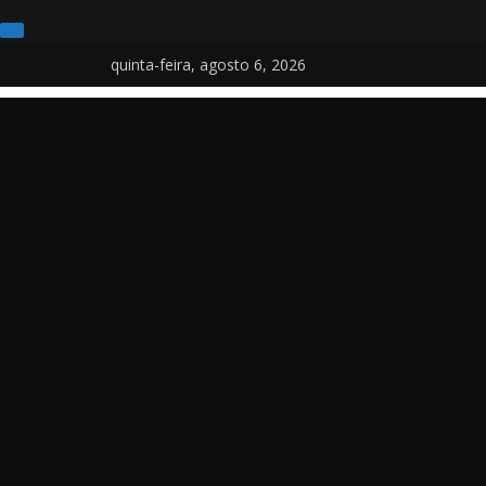
Pular
quinta-feira, agosto 6, 2026
para
o
conteúdo