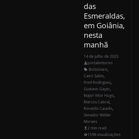
das
Esmeraldas,
em Goiânia,
nesta
manhã
14 de julho de 2023
portalentorno
Bolsonaro
,
Cairo Salim
,
Fred Rodrigues
,
Gustavo Gayer
,
Major Vitor Hugo
,
Marcos Cabral
,
Ronaldo Caiado
,
Senador Wilder
Moraes
2 min read
1598 visualizações