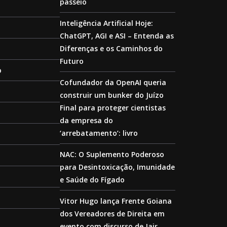
passeio
Inteligência Artificial Hoje:
ChatGPT, AGI e ASI – Entenda as
Diferenças e os Caminhos do
Futuro
o
Cofundador da OpenAI queria
construir um bunker do Juízo
Final para proteger cientistas
da empresa do
‘arrebatamento’: livro
NAC: O Suplemento Poderoso
para Desintoxicação, Imunidade
e Saúde do Fígado
Vitor Hugo lança Frente Goiana
dos Vereadores de Direita em
evento com discurso de Jair