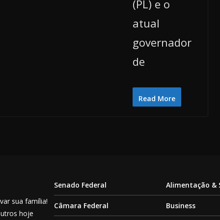
(PL) e o
atual
governador
de
Read More
Senado Federal
Alimentação &
ar sua família!
Câmara Federal
Business
outros hoje