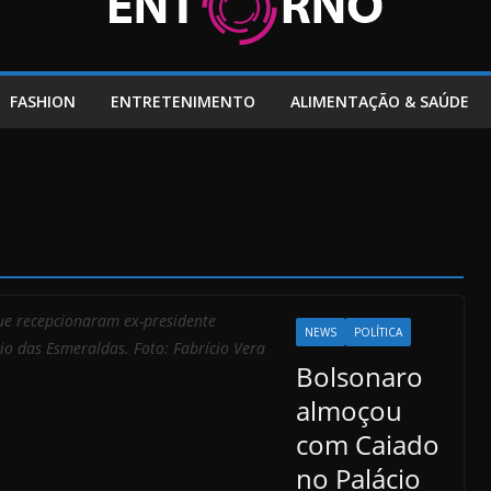
FASHION
ENTRETENIMENTO
ALIMENTAÇÃO & SAÚDE
que recepcionaram ex-presidente
NEWS
POLÍTICA
io das Esmeraldas. Foto: Fabrício Vera
Bolsonaro
almoçou
com Caiado
no Palácio