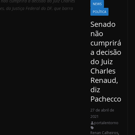
não cumprirá a decisão do Juiz Charles
NEWS
, da Justiça Federal do DF, que barra
POLÍTICA
Senado
não
cumprirá
a decisão
do Juiz
Charles
Renaud,
diz
Pachecco
27 de abril de
2021
portalentorno
Renan Calheiros
,