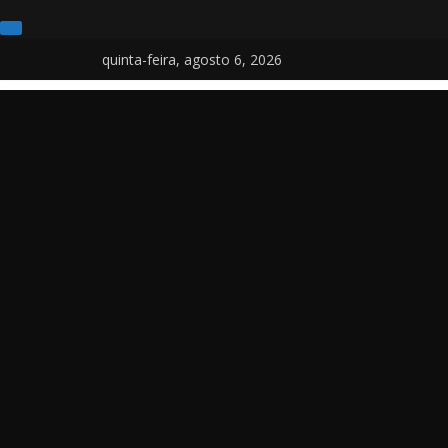
Pular
quinta-feira, agosto 6, 2026
para
o
conteúdo