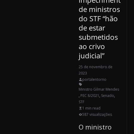
de ministros
do STF “hão
de estar
submetidos
ao crivo
judicial”
25 de novembro de
2023
portalentorno
Ministro Gilmar Mendes
,
PEC 8/2021
,
Senado
,
STF
1 min read
587 visualizações
O ministro