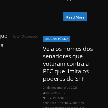
Read More
Foto: Divulgação
UTILIDADE PÚBLICA
Veja os nomes dos
senadores que
votaram contra a
PEC que limita os
poderes do STF
24 de novembro de 2023
portalentorno
PEC
,
PR
,
Senado
,
Senador Oriovisto Guimarães
,
Senador Rodrigo Pacheco
,
STF