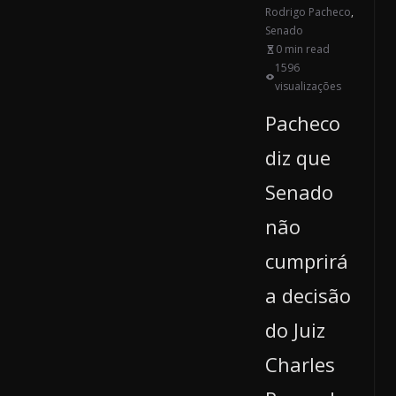
Rodrigo Pacheco
,
Senado
0 min read
1596
visualizações
Pacheco
diz que
Senado
não
cumprirá
a decisão
do Juiz
Charles