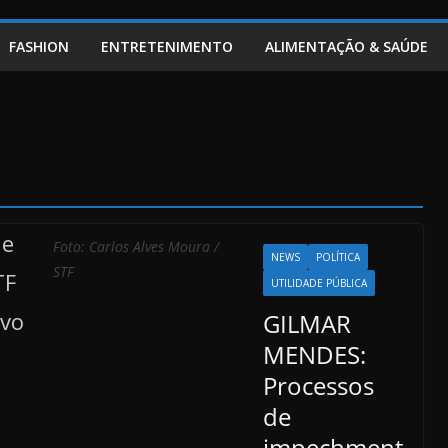
FASHION
ENTRETENIMENTO
ALIMENTAÇÃO & SAÚDE
Foto: Carlos Alves Moura /
NEWS
POLÍTICA
STF
UTILIDADE PÚBLICA
GILMAR
MENDES:
Processos
de
impechment