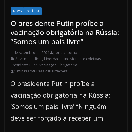
NEWS
POLÍTICA
O presidente Putin proíbe a
vacinação obrigatória na Rússia:
“Somos um país livre”
4 de setembro de 2021
portalentorno
Ativismo Judicial
,
Liberdades individuais e coletivas
,
Presidente Putin
,
Vacinação Obrigatória
1 min read
1083 visualizações
O presidente Putin proíbe a
vacinação obrigatória na Rússia:
‘Somos um país livre’ “Ninguém
deve ser forçado a receber um