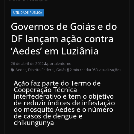
UTILIDADE PÚBLICA
Governos de Goiás e do
DF lançam ação contra
‘Aedes’ em Luziânia
26 de abril de 2022
portalentorno
Aedes
,
Distrito Federal
,
Goiás
2 min read
953 visualizações
Ação faz parte do Termo de
Cooperação Técnica
Interfederativo e tem o objetivo
de reduzir índices de infestação
do mosquito Aedes e o número
de casos de dengue e
chikungunya