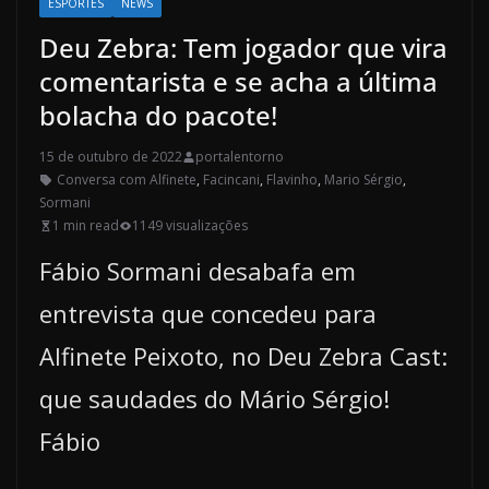
ESPORTES
NEWS
Deu Zebra: Tem jogador que vira
comentarista e se acha a última
bolacha do pacote!
15 de outubro de 2022
portalentorno
Conversa com Alfinete
,
Facincani
,
Flavinho
,
Mario Sérgio
,
Sormani
1 min read
1149 visualizações
Fábio Sormani desabafa em
entrevista que concedeu para
Alfinete Peixoto, no Deu Zebra Cast:
que saudades do Mário Sérgio!
Fábio