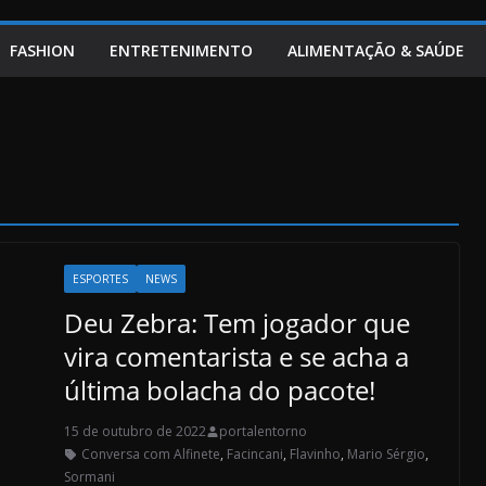
FASHION
ENTRETENIMENTO
ALIMENTAÇÃO & SAÚDE
ESPORTES
NEWS
Deu Zebra: Tem jogador que
vira comentarista e se acha a
última bolacha do pacote!
15 de outubro de 2022
portalentorno
Conversa com Alfinete
,
Facincani
,
Flavinho
,
Mario Sérgio
,
Sormani