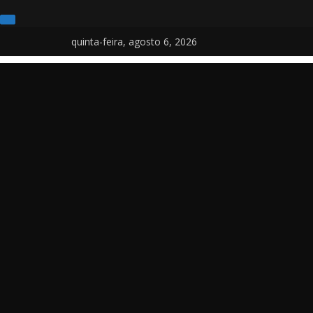
Pular
quinta-feira, agosto 6, 2026
para
o
conteúdo