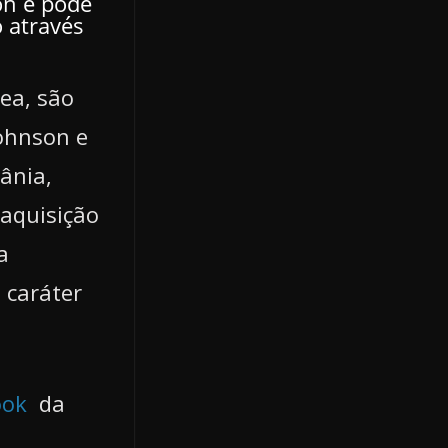
on e pode
o através
ea, são
Johnson e
ânia,
 aquisição
a
 caráter
ook
da