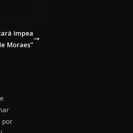
tará impea
de Moraes”
de
mar
 por
l