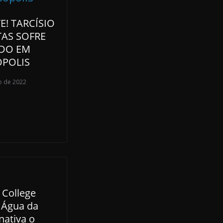
! TARCÍSIO
TAS SOFRE
DO EM
ÓPOLIS
o de 2022
 College
 Água da
nativa o