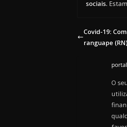
sociais.
Estam
Covid-19: Com
ranguape (RN)
porta
O seu
utili
finan
qualq
favor