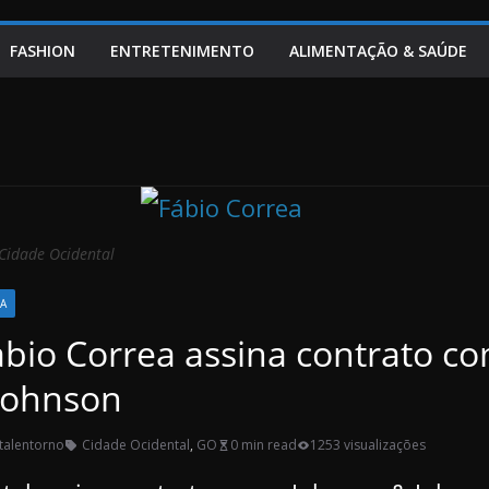
FASHION
ENTRETENIMENTO
ALIMENTAÇÃO & SAÚDE
 Cidade Ocidental
CA
ábio Correa assina contrato c
Johnson
talentorno
Cidade Ocidental
,
GO
0 min read
1253 visualizações