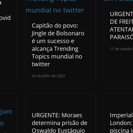
a
URGENTE
ovid
DE FREI
Capitão do povo:
ATENTA
Jingle de Bolsonaro
PARAIS
é um sucesso e
alcança Trending
17 de outubr
Topics mundial no
twitter
26 de julho de 2022
URGENTE: Moraes
Imperial
determina prisão de
London:
Oswaldo Eustáquio
piscina i