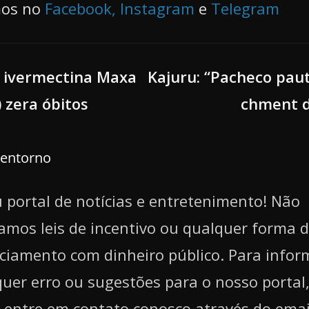
os no
Facebook,
Instagram
e
Telegram
 ivermectina Maxa
Kajuru: “Pacheco pau
 zera óbitos
chment 
lentorno
 portal de notícias e entretenimento! Não
zamos leis de incentivo ou qualquer forma 
ciamento com dinheiro público. Para infor
uer erro ou sugestões para o nosso portal,
 entre em contato conosco através do emai