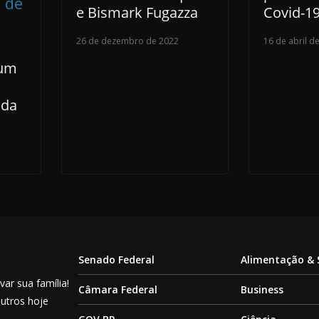
e Bismark Fugazza
Covid-1
26 de dezembro de 2022
16 de abril d
jum
 da
Senado Federal
Alimentação &
ar sua família!
Câmara Federal
Business
outros hoje