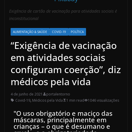
Exigência de cartão de vacinação para atividades sociais é
inconstitucional
ALIMENTAÇÃO & SAÚDE
COVID-19
POLÍTICA
“Exigência de vacinação
em atividades sociais
configuram coerção”, diz
médicos pela vida
4 de junho de 2021
portalentorno
Covid-19
,
Médicos pela Vida
1 min read
1046 visualizações
"O uso obrigatório e maciço das
máscaras, principalmente em
crianças – o que é desumano e