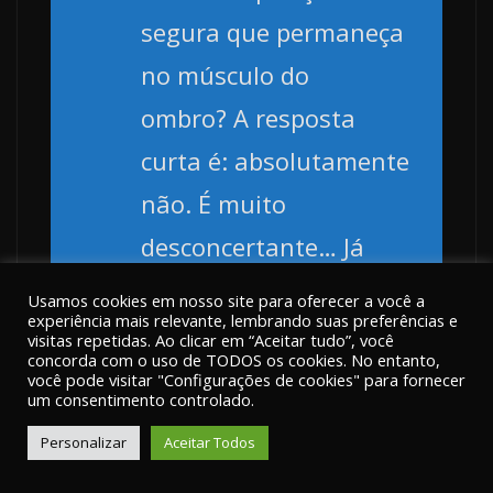
segura que permaneça
no músculo do
ombro? A resposta
curta é: absolutamente
não. É muito
desconcertante… Já
sabemos há muito
Usamos cookies em nosso site para oferecer a você a
experiência mais relevante, lembrando suas preferências e
tempo que a proteína
visitas repetidas. Ao clicar em “Aceitar tudo”, você
concorda com o uso de TODOS os cookies. No entanto,
spike é uma proteína
você pode visitar "Configurações de cookies" para fornecer
um consentimento controlado.
patogênica.
Personalizar
Aceitar Todos