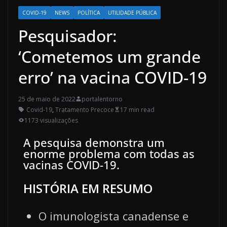
COVID-19
NEWS
POLÍTICA
UTILIDADE PÚBLICA
Pesquisador:
‘Cometemos um grande
erro’ na vacina COVID-19
25 de maio de 2022
portalentorno
Covid-19
,
Tratamento Precoce
17 min read
1173 visualizações
A pesquisa demonstra um
enorme problema com todas as
vacinas COVID-19.
HISTÓRIA EM RESUMO
O imunologista canadense e