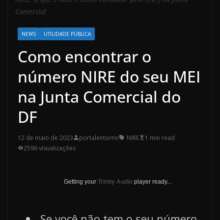
Comercial
NEWS
UTILIDADE PÚBLICA
Como encontrar o
número NIRE do seu MEI
na Junta Comercial do
DF
12 de maio de 2023
portalentorno
NIRE
1 min read
2596 visualizações
Getting your
Trinity Audio
player ready...
Se você não tem o seu número