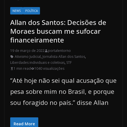
NEWS
POLÍTICA
Allan dos Santos: Decisões de
Moraes buscam me sufocar
financeiramente
19 de março de 2022
portalentorno
Ativismo Judicial
,
Jornalista Allan dos Santos
,
Liberdades individuais e coletivas
,
STF
1 min read
1040 visualizações
“Até hoje não sei qual acusação que
pesa sobre mim no Brasil, e porque
sou foragido no país.” disse Allan
Read More