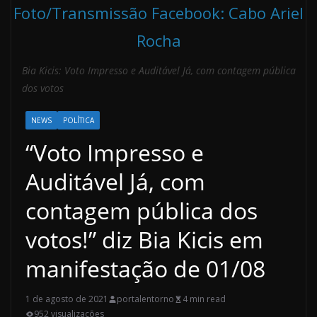
Foto/Transmissão Facebook: Cabo Ariel
Rocha
Bia Kicis: Voto Impresso e Auditável Já, com contagem pública
dos votos
NEWS
POLÍTICA
“Voto Impresso e
Auditável Já, com
contagem pública dos
votos!” diz Bia Kicis em
manifestação de 01/08
1 de agosto de 2021
portalentorno
4 min read
952 visualizações