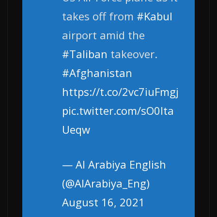
takes off from
#Kabul
airport amid the
#Taliban
takeover.
#Afghanistan
https://t.co/2vc7iuFmgj
pic.twitter.com/sO0lta
Ueqw
— Al Arabiya English
(@AlArabiya_Eng)
August 16, 2021