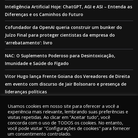
Inteligência Artificial Hoje: ChatGPT, AGI e ASI – Entenda as
Diferenças e os Caminhos do Futuro
Cofundador da OpenAI queria construir um bunker do
Juízo Final para proteger cientistas da empresa do
‘arrebatamento’: livro
NAC: O Suplemento Poderoso para Desintoxicação,
Imunidade e Saúde do Fígado
Vitor Hugo lança Frente Goiana dos Vereadores de Direita
em evento com discurso de Jair Bolsonaro e presença de
lideranças políticas
Usamos cookies em nosso site para oferecer a você a
experiência mais relevante, lembrando suas preferências e
visitas repetidas. Ao clicar em “Aceitar tudo”, você
concorda com o uso de TODOS os cookies. No entanto,
você pode visitar "Configurações de cookies" para fornecer
Copyright © 2026
PORTAL ENTORNO
. |
Termos
|
Política de
um consentimento controlado.