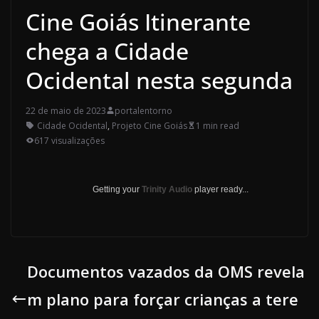
Cine Goiás Itinerante
chega a Cidade
Ocidental nesta segunda
22 de maio de 2023
portalentorno
Cidade Ocidental
,
Projeto Cine Goiás
1 min read
617 visualizações
Getting your
Trinity Audio
player ready...
Documentos vazados da OMS revela
m plano para forçar crianças a tere