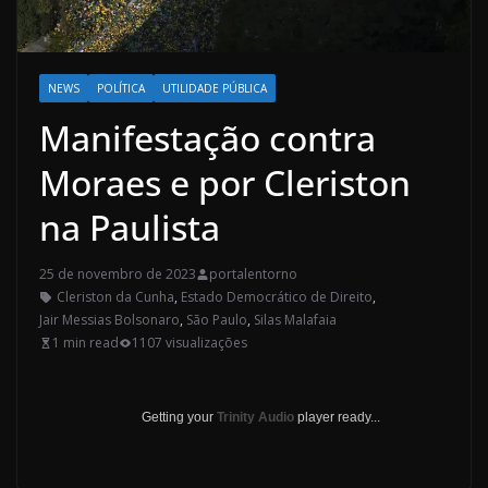
NEWS
POLÍTICA
UTILIDADE PÚBLICA
Manifestação contra
Moraes e por Cleriston
na Paulista
25 de novembro de 2023
portalentorno
Cleriston da Cunha
,
Estado Democrático de Direito
,
Jair Messias Bolsonaro
,
São Paulo
,
Silas Malafaia
1 min read
1107 visualizações
Getting your
Trinity Audio
player ready...