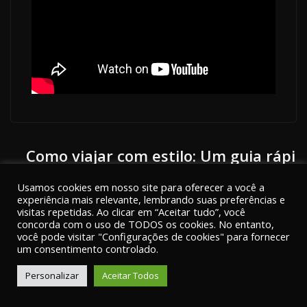
Como viajar com estilo: Um guia rápi
do
Usamos cookies em nosso site para oferecer a você a
experiência mais relevante, lembrando suas preferências e
Robô movido a energia solar semeia
visitas repetidas. Ao clicar em “Aceitar tudo”, você
concorda com o uso de TODOS os cookies. No entanto,
e capina
você pode visitar "Configurações de cookies" para fornecer
um consentimento controlado.
Personalizar
Aceitar Todos
portalentorno